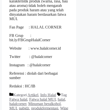
karakteristik produk (warna, rasa, bau
atau aroma) tidak boleh mengarah
pada produk haram atau yang telah
dinyatakan haram berdasarkan fatwa
MUI.
Fan Page : HALAL CORNER
FB Grup :
bit.ly/FBGrupHalalCorner
Website : www.halalcorner.id
Twitter : @halalcorner
Instagram : @halalcorner
Referensi : diolah dari berbagai
sumber
Redaksi : HC/IB
Kategori
Artikel
,
Info Halal
Tag
Fatwa halal
,
Fatwa halal MUI
,
halal
,
halalcorner
,
Minuman beralkohol
,
MUI
,
nabidz
,
produkfermentasi
,
Wine