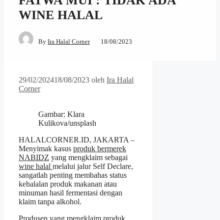
FATWA MUI : TIDAK ADA
WINE HALAL
By
Ira Halal Corner
18/08/2023
29/02/2024
18/08/2023
oleh
Ira Halal
Corner
Gambar: Klara
Kulikova/unsplash
HALALCORNER.ID, JAKARTA –
Menyimak kasus
produk bermerek
NABIDZ
yang mengklaim sebagai
wine halal
melalui jalur Self Declare,
sangatlah penting membahas status
kehalalan produk makanan atau
minuman hasil fermentasi dengan
klaim tanpa alkohol.
Produsen yang mengklaim produk