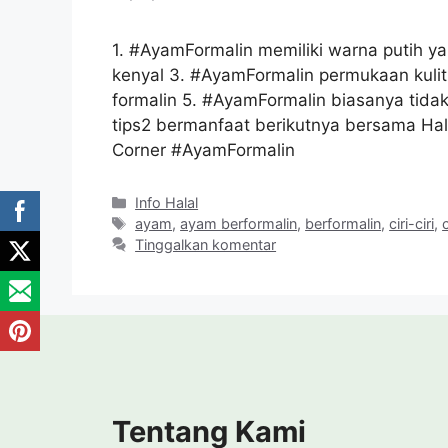
1. ‪#AyamFormalin‬ memiliki warna putih y
kenyal 3. ‪#AyamFormalin‬ permukaan kuli
formalin 5. ‪#AyamFormalin‬ biasanya tidak
tips2 bermanfaat berikutnya bersama Hala
Corner ‪#AyamFormalin‬
Kategori
Info Halal
Tag
ayam
,
ayam berformalin
,
berformalin
,
ciri-ciri
,
Tinggalkan komentar
Tentang Kami