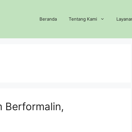
Beranda
Tentang Kami
Layana
m Berformalin,