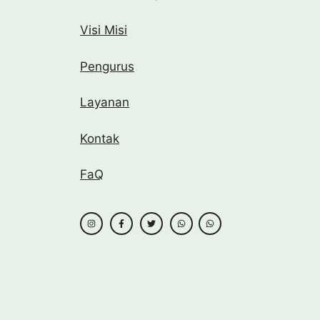
Visi Misi
Pengurus
Layanan
Kontak
FaQ