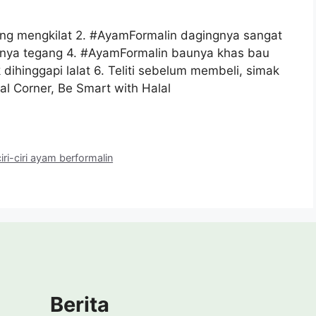
ang mengkilat 2. ‪#AyamFormalin‬ dagingnya sangat
tnya tegang 4. ‪#AyamFormalin‬ baunya khas bau
 dihinggapi lalat 6. Teliti sebelum membeli, simak
l Corner, Be Smart with Halal
ciri-ciri ayam berformalin
Berita