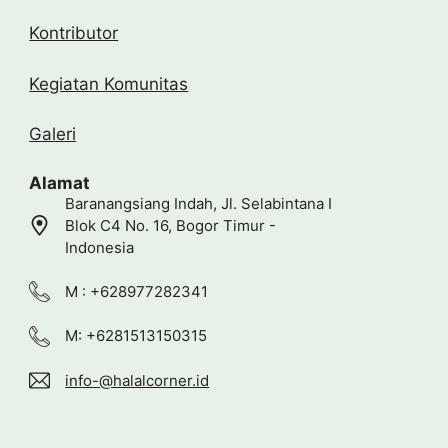
Kontributor
Kegiatan Komunitas
Galeri
Alamat
Baranangsiang Indah, Jl. Selabintana I
Blok C4 No. 16, Bogor Timur -
Indonesia
M : +628977282341
M: +6281513150315
info-@halalcorner.id