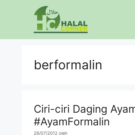
Langsung
ke
isi
berformalin
Ciri-ciri Daging Aya
‪#AyamFormalin
26/07/2012
oleh