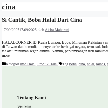
cina
Si Cantik, Boba Halal Dari Cina
17/09/2025
17/09/2025
oleh
Aisha Maharani
HALALCORNER.ID-Kuala Lumpur. Boba, Minuman Kekinian yang Jadi 
di Taiwan dan kemudian menyebar ke berbagai negara, termasuk Indo
tea atau minuman segar lainnya. Namun, perkembangan tren minuman
more
Kategori
Info Halal
,
Produk Halal
Tag
boba
,
cina
,
halal
,
mihas
,
Tentang Kami
Visi Misi