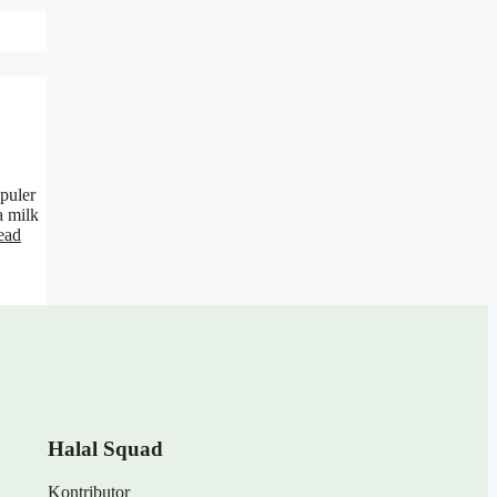
puler
a milk
ead
Halal Squad
Kontributor