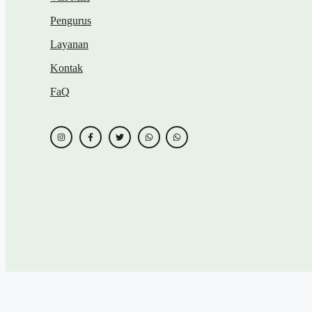
Pengurus
Layanan
Kontak
FaQ