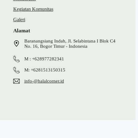
Kegiatan Komunitas
Galeri
Alamat
Baranangsiang Indah, Jl. Selabintana I Blok C4
No. 16, Bogor Timur - Indonesia
M : +628977282341
M: +6281513150315
info-@halalcorner.id