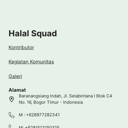
Halal Squad
Kontributor
Kegiatan Komunitas
Galeri
Alamat
Baranangsiang Indah, Jl. Selabintana I Blok C4
No. 16, Bogor Timur - Indonesia
M : +628977282341
M: +6281513150315