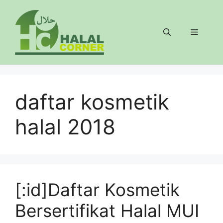
Langsung
ke
isi
Menu
daftar kosmetik
halal 2018
[:id]Daftar Kosmetik
Bersertifikat Halal MUI