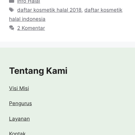
Info Halal
Tag
daftar kosmetik halal 2018
,
daftar kosmetik
halal indonesia
2 Komentar
Tentang Kami
Visi Misi
Pengurus
Layanan
Kontak