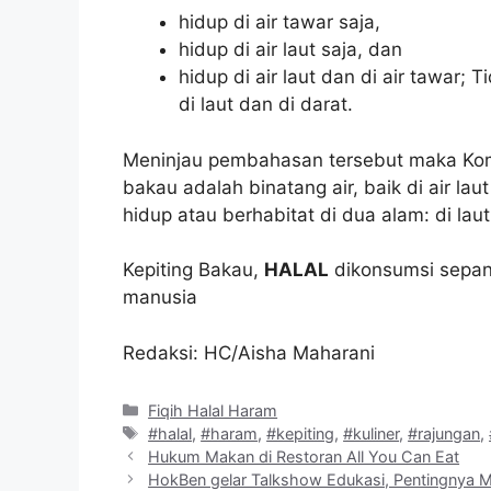
hidup di air tawar saja,
hidup di air laut saja, dan
hidup di air laut dan di air tawar;
di laut dan di darat.
Meninjau pembahasan tersebut maka Ko
bakau adalah binatang air, baik di air la
hidup atau berhabitat di dua alam: di laut
Kepiting Bakau,
HALAL
dikonsumsi sepan
manusia
Redaksi: HC/Aisha Maharani
Kategori
Fiqih Halal Haram
Tag
#halal
,
#haram
,
#kepiting
,
#kuliner
,
#rajungan
,
Hukum Makan di Restoran All You Can Eat
HokBen gelar Talkshow Edukasi, Pentingnya M