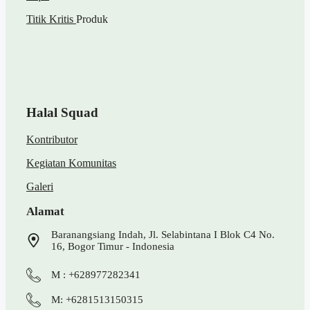
Titik Kritis
Produk
Halal Squad
Kontributor
Kegiatan Komunitas
Galeri
Alamat
Baranangsiang Indah, Jl. Selabintana I Blok C4 No.
16, Bogor Timur - Indonesia
M : +628977282341
M: +6281513150315