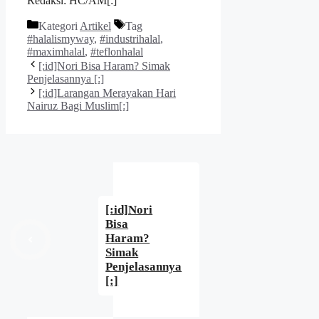
Redaksi: HC/AM[:]
Kategori
Artikel
Tag
#halalismyway
,
#industrihalal
,
#maximhalal
,
#teflonhalal
[:id]Nori Bisa Haram? Simak
Penjelasannya [:]
[:id]Larangan Merayakan Hari
Nairuz Bagi Muslim[:]
[:id]Nori
Bisa
Haram?
Simak
Penjelasannya
[:]