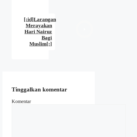
[:id]Larangan
Merayakan
Hari Nairuz
Bagi
Muslim[:]
Tinggalkan komentar
Komentar