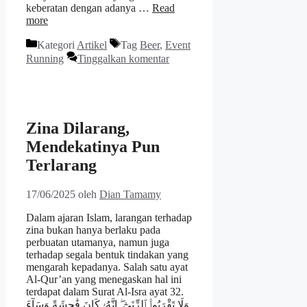
keberatan dengan adanya …
Read
more
Kategori
Artikel
Tag
Beer
,
Event
Running
Tinggalkan komentar
Zina Dilarang,
Mendekatinya Pun
Terlarang
17/06/2025
oleh
Dian Tamamy
Dalam ajaran Islam, larangan terhadap
zina bukan hanya berlaku pada
perbuatan utamanya, namun juga
terhadap segala bentuk tindakan yang
mengarah kepadanya. Salah satu ayat
Al-Qur’an yang menegaskan hal ini
terdapat dalam Surat Al-Isra ayat 32.
وَلَا تَقْرَبُوا۟ ٱلزِّنَىٰٓ ۖ إِنَّهُۥ كَانَ فَٰحِشَةً وَسَآءَ