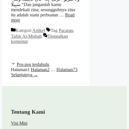
سَبِيلًا “Dan janganlah kamu
mendekati zina; sesungguhnya zina
itu adalah suatu perbuatan …
Read
more
Kategori
Artikel
Tag
Pacaran
,
Tafsir Al-Misbah
Tinggalkan
komentar
Pos-pos terdahulu
Halaman
1
Halaman
2
…
Halaman
73
Selanjutnya
→
Tentang Kami
Visi Misi