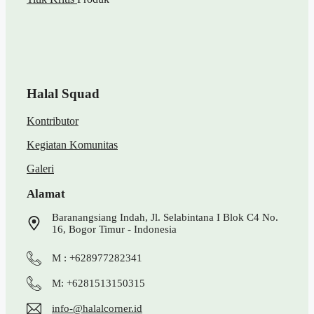
Halal Squad
Kontributor
Kegiatan Komunitas
Galeri
Alamat
Baranangsiang Indah, Jl. Selabintana I Blok C4 No.
16, Bogor Timur - Indonesia
M : +628977282341
M: +6281513150315
info-@halalcorner.id