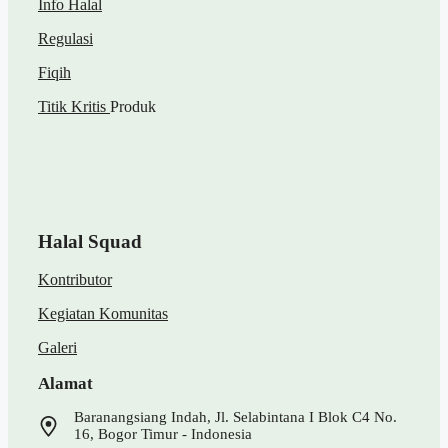
Info Halal
Regulasi
Fiqih
Titik Kritis
Produk
Halal Squad
Kontributor
Kegiatan Komunitas
Galeri
Alamat
Baranangsiang Indah, Jl. Selabintana I Blok C4 No.
16, Bogor Timur - Indonesia