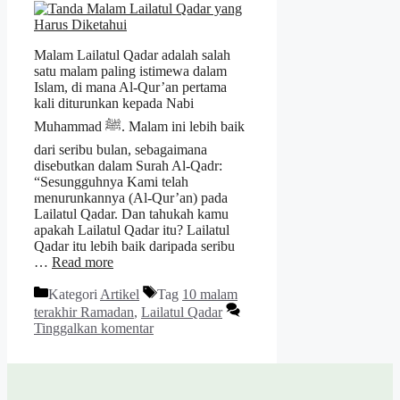
Malam Lailatul Qadar adalah salah
satu malam paling istimewa dalam
Islam, di mana Al-Qur’an pertama
kali diturunkan kepada Nabi
Muhammad ﷺ. Malam ini lebih baik
dari seribu bulan, sebagaimana
disebutkan dalam Surah Al-Qadr:
“Sesungguhnya Kami telah
menurunkannya (Al-Qur’an) pada
Lailatul Qadar. Dan tahukah kamu
apakah Lailatul Qadar itu? Lailatul
Qadar itu lebih baik daripada seribu
…
Read more
Kategori
Artikel
Tag
10 malam
terakhir Ramadan
,
Lailatul Qadar
Tinggalkan komentar