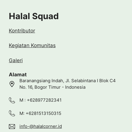
Halal Squad
Kontributor
Kegiatan Komunitas
Galeri
Alamat
Baranangsiang Indah, Jl. Selabintana I Blok C4
No. 16, Bogor Timur - Indonesia
M : +628977282341
M: +6281513150315
info-@halalcorner.id