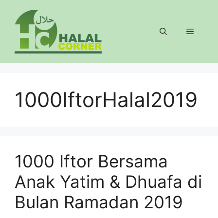
Langsung
ke
isi
Menu
1000IftorHalal2019
1000 Iftor Bersama
Anak Yatim & Dhuafa di
Bulan Ramadan 2019