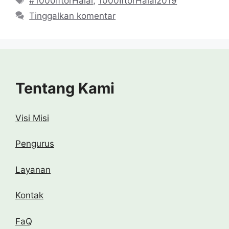
#1000IftorHalal
,
1000IftorHalal2019
Tinggalkan komentar
Tentang Kami
Visi Misi
Pengurus
Layanan
Kontak
FaQ