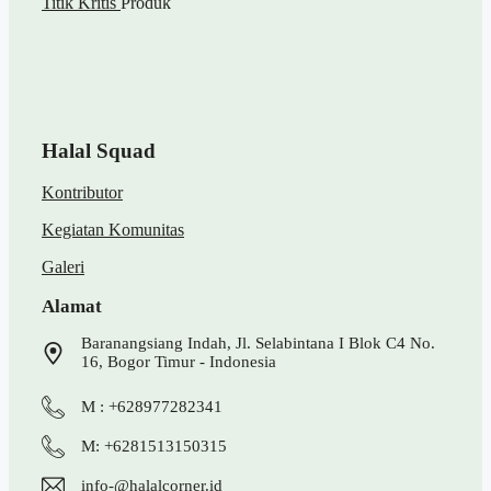
Titik Kritis
Produk
Halal Squad
Kontributor
Kegiatan Komunitas
Galeri
Alamat
Baranangsiang Indah, Jl. Selabintana I Blok C4 No.
16, Bogor Timur - Indonesia
M : +628977282341
M: +6281513150315
info-@halalcorner.id