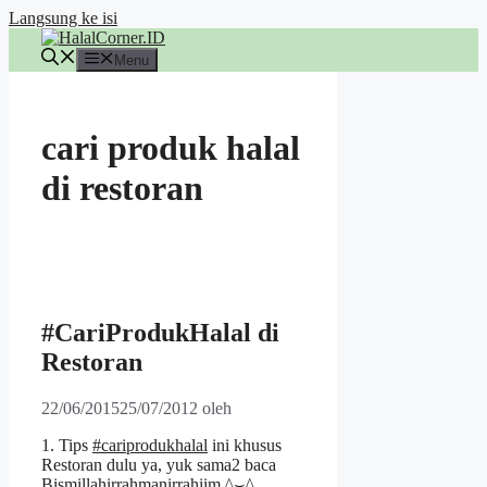
Langsung ke isi
Menu
cari produk halal
di restoran
#CariProdukHalal di
Restoran
22/06/2015
25/07/2012
oleh
1. Tips
#cariprodukhalal
ini khusus
Restoran dulu ya, yuk sama2 baca
Bismillahirrahmanirrahiim ^⌣^