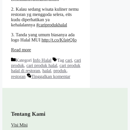
2. Kalau sedang wisata kuliner nemu
restoran yg menggoda selera, eits
kudu diperhatikan ya
kehalalannya
#cariprodukhalal
3. Tanda yang umum biasanya ada
logo Halal MUI
http://t.co/KfajrQIo
Read more
Kategori
Info Halal
Tag
cari
,
cari
produk
,
cari produk halal
,
cari produk
halal di restoran
,
halal
,
produk
,
restoran
Tinggalkan komentar
Tentang Kami
Visi Misi