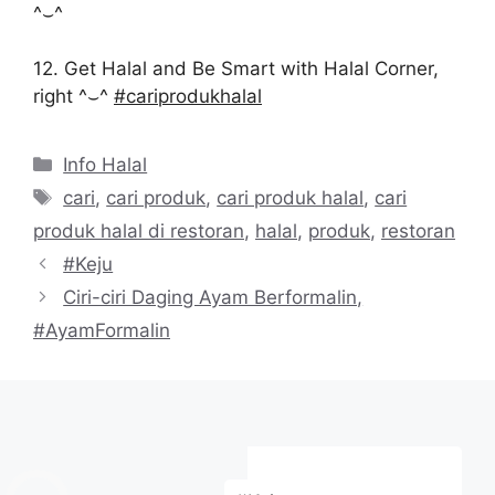
^⌣^
12. Get Halal and Be Smart with Halal Corner,
right ^⌣^
#cariprodukhalal
Kategori
Info Halal
Tag
cari
,
cari produk
,
cari produk halal
,
cari
produk halal di restoran
,
halal
,
produk
,
restoran
#Keju
Ciri-ciri Daging Ayam Berformalin,
‪#AyamFormalin