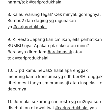
haram/tdk
#cariprodukhalal
8. Kalau warung tegal? Cek minyak gorengnya,
Bumbu2 dan daging yg digunakan
ya
#cariprodukhalal
9. Kl Resto Jepang kan cm ikan, eits perhatikan
BUMBU nya! Apakah pk sake atau mirin?
Berasnya direndam
#arakmasak
atau
tdk
#cariprodukhalal
10. Drpd kamu nebak2 halal apa enggak
mending kamu konsumsi yg sdh berSH, enggak
ribet mesti tanya sm pramusaji atau inspeksi ke
dapurnya
11. Jd mulai sekarang cari resto yg ciri2nya sdh
disebutkan di awal twit
#cariprodukhalal
yaa