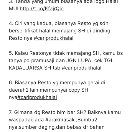
3. Tanda yang umum biasanya ada logo Halal
MUI
http://t.co/KfajrQIo
4. Ciri yang kedua, biasanya Resto yg sdh
bersertifikat halal memajang SH di dinding
Resto nya
#cariprodukhalal
5. Kalau Restonya tidak memajang SH, kamu bs
tanya pd pramusaji dan JGN LUPA, cek TGL
KADALUARSA SH tsb
#cariprodukhalal
6. Biasanya Resto yg mempunya gerai di
daerah2 lain mempunyai copy SH
nya
#cariprodukhalal
7. Gimana dg Resto blm ber SH? Baiknya kamu
waspadai: ada
#arakmasak
,Bumbu2
nya,sumber daging,dan bebas dr bahan