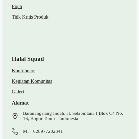
Fiqih
Titik Kritis
Produk
Halal Squad
Kontributor
Kegiatan Komunitas
Galeri
Alamat
Baranangsiang Indah, Jl. Selabintana I Blok C4 No.
16, Bogor Timur - Indonesia
M : +628977282341