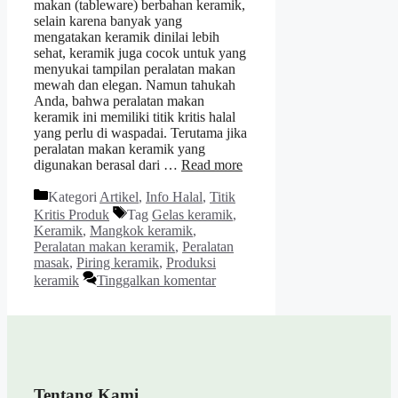
makan (tableware) berbahan keramik,
selain karena banyak yang
mengatakan keramik dinilai lebih
sehat, keramik juga cocok untuk yang
menyukai tampilan peralatan makan
mewah dan elegan. Namun tahukah
Anda, bahwa peralatan makan
keramik ini memiliki titik kritis halal
yang perlu di waspadai. Terutama jika
peralatan makan keramik yang
digunakan berasal dari …
Read more
Kategori
Artikel
,
Info Halal
,
Titik
Kritis Produk
Tag
Gelas keramik
,
Keramik
,
Mangkok keramik
,
Peralatan makan keramik
,
Peralatan
masak
,
Piring keramik
,
Produksi
keramik
Tinggalkan komentar
Tentang Kami