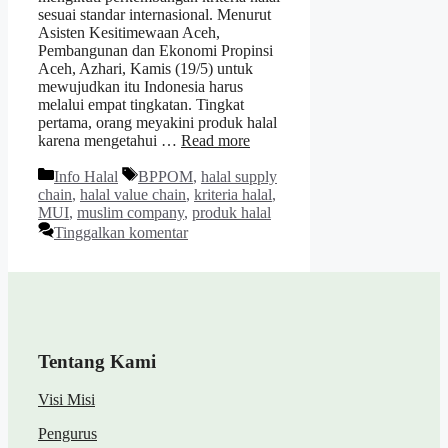
sesuai standar internasional. Menurut
Asisten Kesitimewaan Aceh,
Pembangunan dan Ekonomi Propinsi
Aceh, Azhari, Kamis (19/5) untuk
mewujudkan itu Indonesia harus
melalui empat tingkatan. Tingkat
pertama, orang meyakini produk halal
karena mengetahui …
Read more
Kategori
Tag
Info Halal
BPPOM
,
halal supply
chain
,
halal value chain
,
kriteria halal
,
MUI
,
muslim company
,
produk halal
Tinggalkan komentar
Tentang Kami
Visi Misi
Pengurus