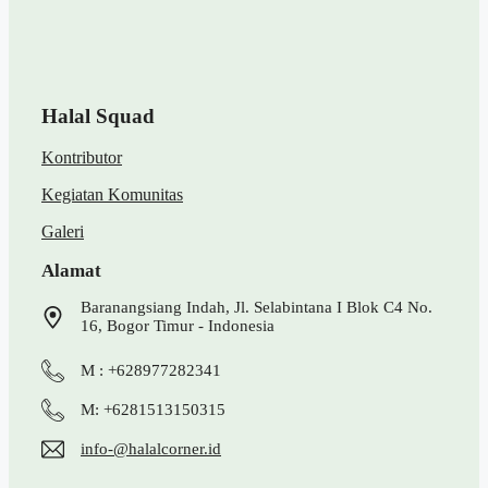
Halal Squad
Kontributor
Kegiatan Komunitas
Galeri
Alamat
Baranangsiang Indah, Jl. Selabintana I Blok C4 No.
16, Bogor Timur - Indonesia
M : +628977282341
M: +6281513150315
info-@halalcorner.id