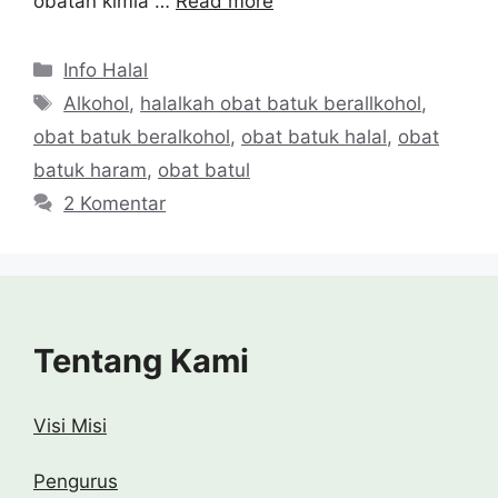
obatan kimia …
Read more
Kategori
Info Halal
Tag
Alkohol
,
halalkah obat batuk berallkohol
,
obat batuk beralkohol
,
obat batuk halal
,
obat
batuk haram
,
obat batul
2 Komentar
Tentang Kami
Visi Misi
Pengurus