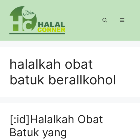
Langsung
ke
isi
Menu
halalkah obat
batuk berallkohol
[:id]Halalkah Obat
Batuk yang