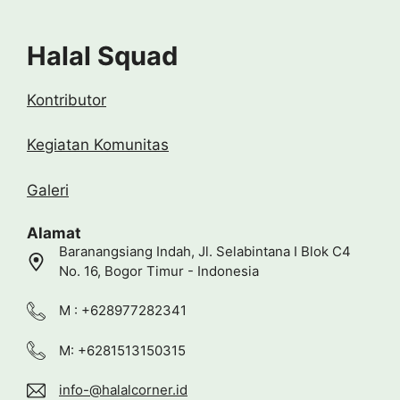
Halal Squad
Kontributor
Kegiatan Komunitas
Galeri
Alamat
Baranangsiang Indah, Jl. Selabintana I Blok C4
No. 16, Bogor Timur - Indonesia
M : +628977282341
M: +6281513150315
info-@halalcorner.id