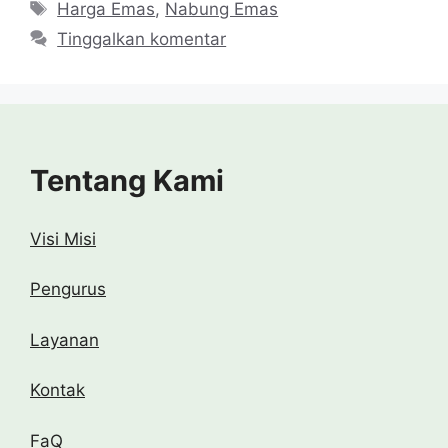
Tag
Harga Emas
,
Nabung Emas
Tinggalkan komentar
Tentang Kami
Visi Misi
Pengurus
Layanan
Kontak
FaQ