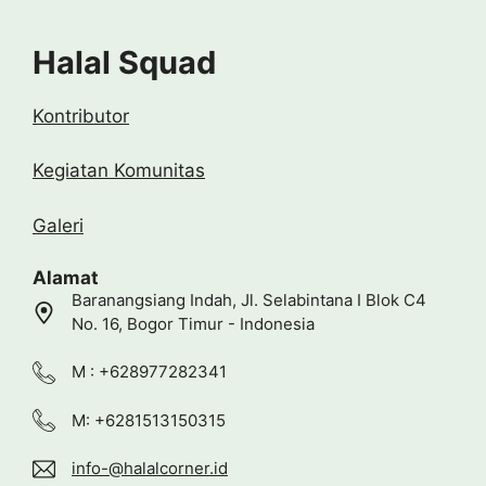
Halal Squad
Kontributor
Kegiatan Komunitas
Galeri
Alamat
Baranangsiang Indah, Jl. Selabintana I Blok C4
No. 16, Bogor Timur - Indonesia
M : +628977282341
M: +6281513150315
info-@halalcorner.id