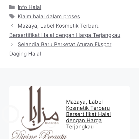
Kategori
Info Halal
Tag
Klaim halal dalam proses
Mazaya, Label Kosmetik Terbaru
Bersertifikat Halal dengan Harga Terjangkau
Selandia Baru Perketat Aturan Ekspor
Daging Halal
Mazaya, Label
Kosmetik Terbaru
Bersertifikat Halal
dengan Harga
Terjangkau