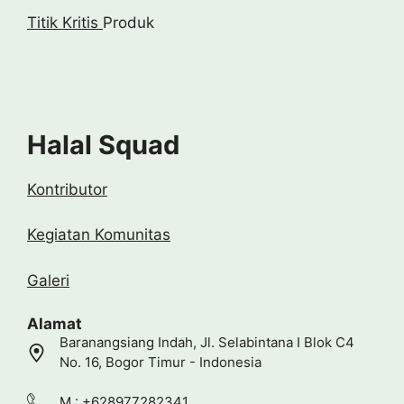
Titik Kritis
Produk
Halal Squad
Kontributor
Kegiatan Komunitas
Galeri
Alamat
Baranangsiang Indah, Jl. Selabintana I Blok C4
No. 16, Bogor Timur - Indonesia
M : +628977282341