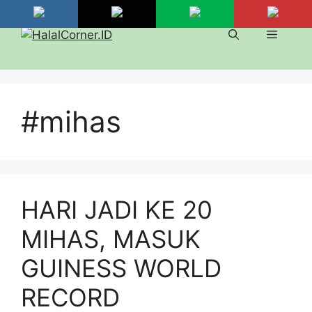
Langsung
ke
Menu
isi
#mihas
HARI JADI KE 20
MIHAS, MASUK
GUINESS WORLD
RECORD