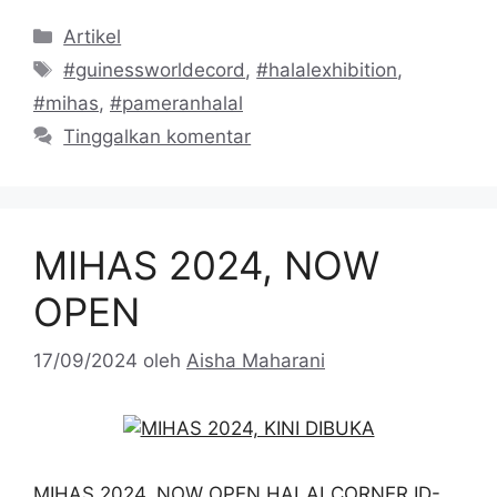
Kategori
Artikel
Tag
#guinessworldecord
,
#halalexhibition
,
#mihas
,
#pameranhalal
Tinggalkan komentar
MIHAS 2024, NOW
OPEN
17/09/2024
oleh
Aisha Maharani
MIHAS 2024, NOW OPEN HALALCORNER.ID-