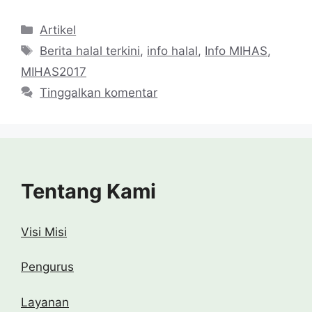
Kategori
Artikel
Tag
Berita halal terkini
,
info halal
,
Info MIHAS
,
MIHAS2017
Tinggalkan komentar
Tentang Kami
Visi Misi
Pengurus
Layanan