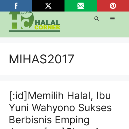
Langsung
ke
isi
Menu
MIHAS2017
[:id]Memilih Halal, Ibu
Yuni Wahyono Sukses
Berbisnis Emping