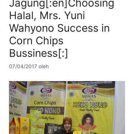
Jagung[:en]Choosing
Halal, Mrs. Yuni
Wahyono Success in
Corn Chips
Bussiness[:]
07/04/2017
oleh