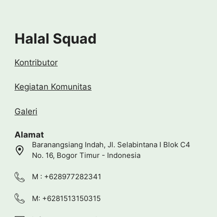
Halal Squad
Kontributor
Kegiatan Komunitas
Galeri
Alamat
Baranangsiang Indah, Jl. Selabintana I Blok C4
No. 16, Bogor Timur - Indonesia
M : +628977282341
M: +6281513150315