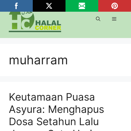
Langsung
ke
isi
Menu
muharram
Keutamaan Puasa
Asyura: Menghapus
Dosa Setahun Lalu