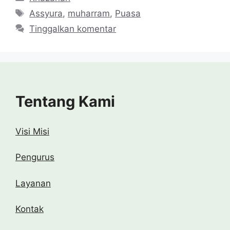
Tag
Assyura
,
muharram
,
Puasa
Tinggalkan komentar
Tentang Kami
Visi Misi
Pengurus
Layanan
Kontak