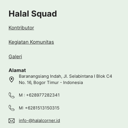
Halal Squad
Kontributor
Kegiatan Komunitas
Galeri
Alamat
Baranangsiang Indah, Jl. Selabintana I Blok C4
No. 16, Bogor Timur - Indonesia
M : +628977282341
M: +6281513150315
info-@halalcorner.id