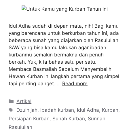
Idul Adha sudah di depan mata, nih! Bagi kamu
yang berencana untuk berkurban tahun ini, ada
beberapa sunah yang diajarkan oleh Rasulullah
SAW yang bisa kamu lakukan agar ibadah
kurbanmu semakin bermakna dan penuh
berkah. Yuk, kita bahas satu per satu.
Membaca Basmallah Sebelum Menyembelih
Hewan Kurban Ini langkah pertama yang simpel
tapi penting banget. …
Read more
Kategori
Artikel
Tag
Dzulhijah
,
ibadah kurban
,
Idul Adha
,
Kurban
,
Persiapan Kurban
,
Sunah Kurban
,
Sunnah
Rasulullah