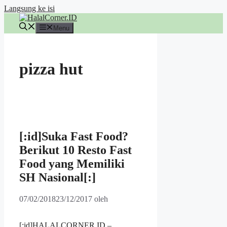
Langsung ke isi
Menu
pizza hut
[:id]Suka Fast Food?
Berikut 10 Resto Fast
Food yang Memiliki
SH Nasional[:]
07/02/2018
23/12/2017
oleh
[:id]HALALCORNER.ID –