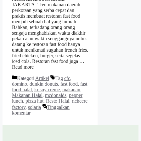
JAKARTA. Tren makanan daerah
perkotaan yang serba cepat dan
praktis membuat restoran fast food
menjadi sebuah hal yang lumrah.
Bahkan, terkadang orang-orang
sengaja menghabiskan waktu diakhir
pekan atau waktu senggangnya untuk
datang ke restoran fast food hanya
untuk menikmati suguhan french fries,
fried chicken, burger, serta segelas
iced cola. Restoran fast food juga …
Read more
Kategori
Artikel
Tag
cfc
,
domino
,
dunkin donuts
,
fast food
,
fast
food halal
,
krispy creme
,
makanan
,
Makanan Halal
,
mcdonalds
,
pepper
lunch
,
pizza hut
,
Resto Halal
,
richeere
factory
,
solaria
Tinggalkan
komentar