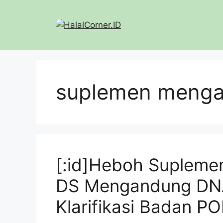
Langsung
ke
isi
suplemen menga
[:id]Heboh Suplemen
DS Mengandung DNA 
Klarifikasi Badan PO