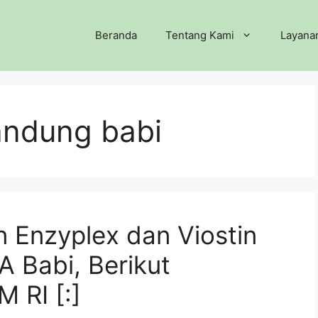
Beranda
Tentang Kami
Layana
ndung babi
 Enzyplex dan Viostin
Babi, Berikut
M RI [:]