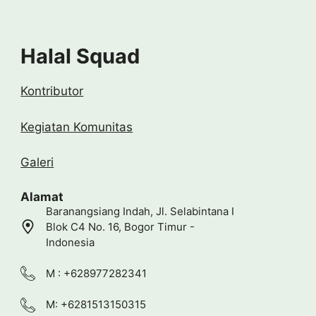
Halal Squad
Kontributor
Kegiatan Komunitas
Galeri
Alamat
Baranangsiang Indah, Jl. Selabintana I
Blok C4 No. 16, Bogor Timur -
Indonesia
M : +628977282341
M: +6281513150315