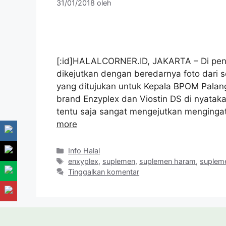
31/01/2018
oleh
[:id]HALALCORNER.ID, JAKARTA – Di pen
dikejutkan dengan beredarnya foto dari
yang ditujukan untuk Kepala BPOM Pala
brand Enzyplex dan Viostin DS di nyatak
tentu saja sangat mengejutkan menginga
more
Kategori
Info Halal
Tag
enxyplex
,
suplemen
,
suplemen haram
,
suplem
Tinggalkan komentar