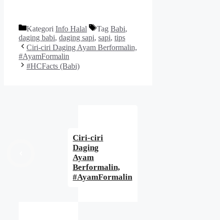
Kategori
Info Halal
Tag
Babi
,
daging babi
,
daging sapi
,
sapi
,
tips
Ciri-ciri Daging Ayam Berformalin,
‪#AyamFormalin
‪#HCFacts‬ (Babi)
Ciri-ciri
Daging
Ayam
Berformalin,
‪#AyamFormalin