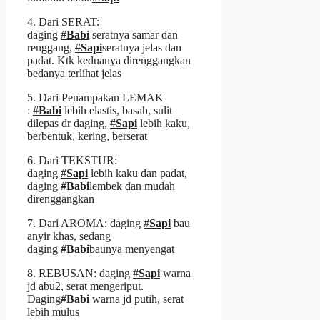
4. Dari SERAT:
daging
#
Babi
seratnya samar dan
renggang,
#
Sapi
seratnya jelas dan
padat. Ktk keduanya direnggangkan
bedanya terlihat jelas
5. Dari Penampakan LEMAK
:
#
Babi
lebih elastis, basah, sulit
dilepas dr daging,
#
Sapi
lebih kaku,
berbentuk, kering, berserat
6. Dari TEKSTUR:
daging
#
Sapi
lebih kaku dan padat,
daging
#
Babi
lembek dan mudah
direnggangkan
7. Dari AROMA: daging
#
Sapi
bau
anyir khas, sedang
daging
#
Babi
baunya menyengat
8. REBUSAN: daging
#
Sapi
warna
jd abu2, serat mengeriput.
Daging
#
Babi
warna jd putih, serat
lebih mulus