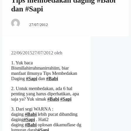
Tips membedakan daging ‪#Babi‬
dan ‪#Sapi‬
27/07/2012
22/06/2015
27/07/2012
oleh
1. Yuk baca
Bismillahirrahmanirrahiim, biar
manfaat ilmunya Tips Membedakan
Daging
#
Sapi
dan
#
Babi
2. Untuk membedakan, ada 6 hal
penting yang harus diperhatikan, apa
saja ya? Yuk simak
#
Babi
#
Sapi
3. Dari segi WARNA :
daging
#
Babi
lebih pucat dibanding
daging
#
Sapi
. Hati2
daging
#
Babi
oplosan dikamuflase dg
lumuran darah
#
Sapi