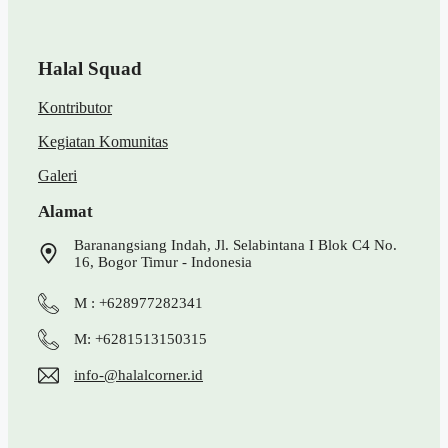
Halal Squad
Kontributor
Kegiatan Komunitas
Galeri
Alamat
Baranangsiang Indah, Jl. Selabintana I Blok C4 No.
16, Bogor Timur - Indonesia
M : +628977282341
M: +6281513150315
info-@halalcorner.id