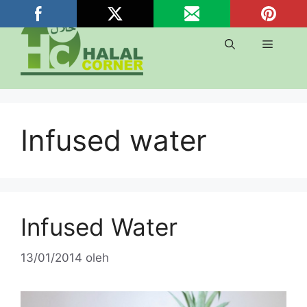
Langsung
ke
isi
Menu
Infused water
Infused Water
13/01/2014
oleh