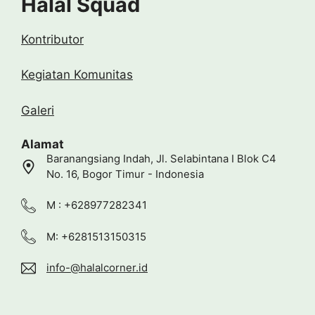
Halal Squad
Kontributor
Kegiatan Komunitas
Galeri
Alamat
Baranangsiang Indah, Jl. Selabintana I Blok C4
No. 16, Bogor Timur - Indonesia
M : +628977282341
M: +6281513150315
info-@halalcorner.id