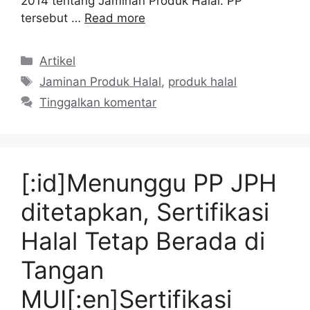
2014 tentang Jaminan Produk Halal. PP
tersebut …
Read more
Kategori
Artikel
Tag
Jaminan Produk Halal
,
produk halal
Tinggalkan komentar
[:id]Menunggu PP JPH
ditetapkan, Sertifikasi
Halal Tetap Berada di
Tangan
MUI[:en]Sertifikasi