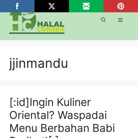
Langsung
ke
isi
Menu
jjinmandu
[:id]Ingin Kuliner
Oriental? Waspadai
Menu Berbahan Babi