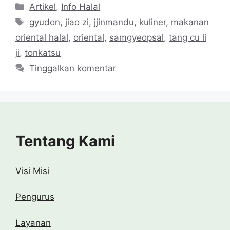
Kategori
Artikel
,
Info Halal
Tag
gyudon
,
jiao zi
,
jjinmandu
,
kuliner
,
makanan
oriental halal
,
oriental
,
samgyeopsal
,
tang cu li
ji
,
tonkatsu
Tinggalkan komentar
Tentang Kami
Visi Misi
Pengurus
Layanan