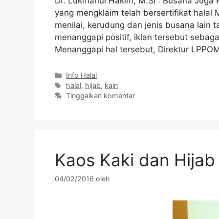
Dr. Lukmanul Hakim, M.Si : Busana Juga P
yang mengklaim telah bersertifikat halal
menilai, kerudung dan jenis busana lain t
menanggapi positif, iklan tersebut sebaga
Menanggapi hal tersebut, Direktur LPP
Kategori
Info Halal
Tag
halal
,
hijab
,
kain
Tinggalkan komentar
Kaos Kaki dan Hijab 
04/02/2016
oleh