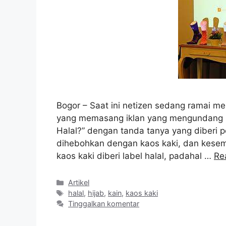
Bogor – Saat ini netizen sedang ramai m
yang memasang iklan yang mengundang ko
Halal?” dengan tanda tanya yang diberi p
dihebohkan dengan kaos kaki, dan kesem
kaos kaki diberi label halal, padahal …
Re
Kategori
Artikel
Tag
halal
,
hijab
,
kain
,
kaos kaki
Tinggalkan komentar