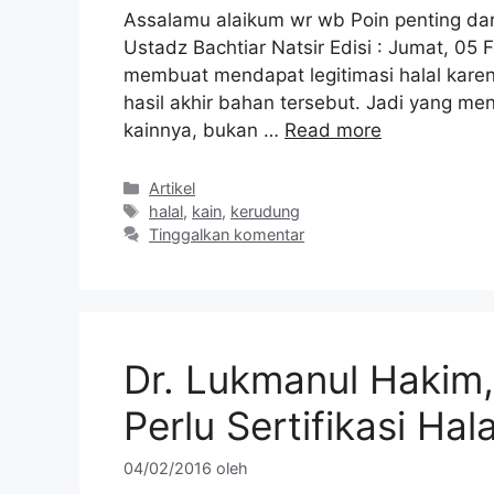
Assalamu alaikum wr wb Poin penting dari
Ustadz Bachtiar Natsir Edisi : Jumat, 05 
membuat mendapat legitimasi halal kar
hasil akhir bahan tersebut. Jadi yang men
kainnya, bukan …
Read more
Kategori
Artikel
Tag
halal
,
kain
,
kerudung
Tinggalkan komentar
Dr. Lukmanul Hakim,
Perlu Sertifikasi Hala
04/02/2016
oleh