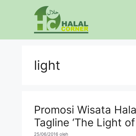
Langsung
ke
isi
light
Promosi Wisata Hala
Tagline ‘The Light o
25/06/2016
oleh