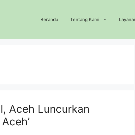
Beranda
Tentang Kami
Layana
l, Aceh Luncurkan
f Aceh’