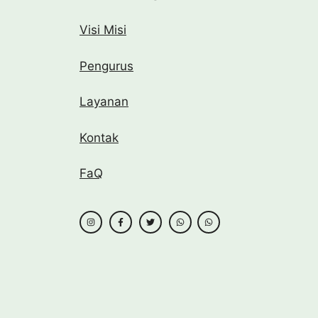
Visi Misi
Pengurus
Layanan
Kontak
FaQ