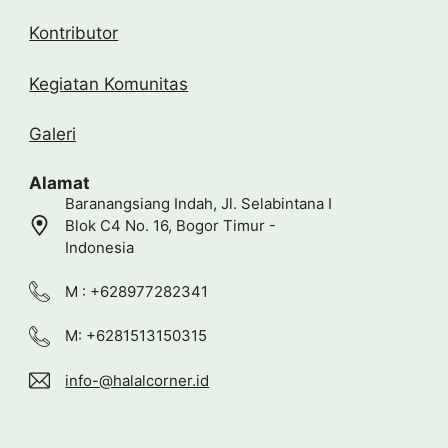
Kontributor
Kegiatan Komunitas
Galeri
Alamat
Baranangsiang Indah, Jl. Selabintana I
Blok C4 No. 16, Bogor Timur -
Indonesia
M : +628977282341
M: +6281513150315
info-@halalcorner.id