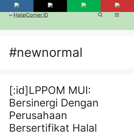
Langsung
ke
Menu
isi
#newnormal
[:id]LPPOM MUI:
Bersinergi Dengan
Perusahaan
Bersertifikat Halal