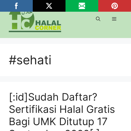
Langsung
ke
isi
Menu
#sehati
[:id]Sudah Daftar?
Sertifikasi Halal Gratis
Bagi UMK Ditutup 17