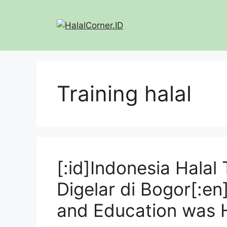
Langsung
ke
isi
Training halal
[:id]Indonesia Halal
Digelar di Bogor[:en
and Education was H