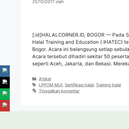
25/10/2017
oleh
[:id]HALALCORNER.ID, BOGOR — Pada Sen
Halal Training and Education ( IHATEC) t
Bogor. Acara ini belangsung setiap sebula
Acara tersebut dihadiri sekitar 50 peser
seperti Aceh, Jakarta, dan Bekasi. Mere
Kategori
Artikel
Tag
LPPOM MUI
,
Sertifikasi halal
,
Training halal
Tinggalkan komentar