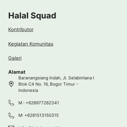
Halal Squad
Kontributor
Kegiatan Komunitas
Galeri
Alamat
Baranangsiang Indah, Jl. Selabintana I
Blok C4 No. 16, Bogor Timur -
Indonesia
M : +628977282341
M: +6281513150315