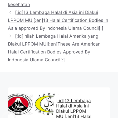
kesehatan
[:id]13 Lembaga Halal di Asia ini Diakui
LPPOM MUI[:en]13 Halal Certification Bodies in
Asia approved By Indonesia Ulama Council[:]
[:id]Inilah Lembaga Halal Amerika yang
Diakui LPPOM MUI[:en]These Are American
Halal Certification Bodies Approved By
Indonesia Ulama Council[:]
[:id]13 Lembaga
Halal di Asia ini
Diakui LPPOM
MUI[:en]13 Halal