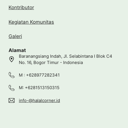
Kontributor
Kegiatan Komunitas
Galeri
Alamat
Baranangsiang Indah, Jl. Selabintana I Blok C4
No. 16, Bogor Timur - Indonesia
M : +628977282341
M: +6281513150315
info-@halalcorner.id