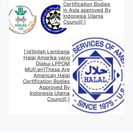
Certification Bodies
in Asia approved By
Indonesia Ulama
Council[:]
[:id]Inilah Lembaga
Halal Amerika yang
Diakui LPPOM
MUI[:en]These Are
American Halal
Certification Bodies
Approved By
Indonesia Ulama
Council[:]