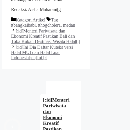
Redaksi: Aisha Maharani[:]
Kategori
Artikel
Tag
#bangkaibabi
,
#hogcholera
,
medan
[:id]Menteri Pariwisata dan
Ekonomi Kreatif Pastikan Bali dan
Toba Bukan Destinasi Wisata Halal[:]
[:id]Ini Dia Daftar Kuteks versi
Halal MUI dan Halal Luar
Indonesia[:en]Ini [:]
[:id]Menteri
Pariwisata
dan
Ekonomi
Kreatif
Pastikan