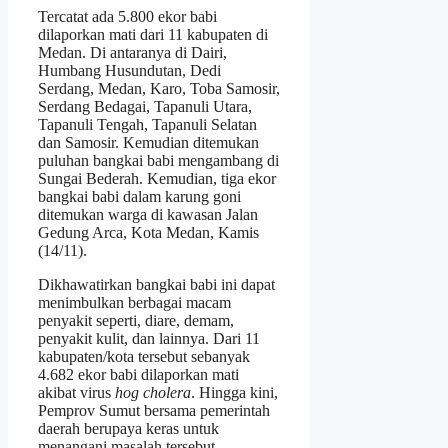
Tercatat ada 5.800 ekor babi
dilaporkan mati dari 11 kabupaten di
Medan. Di antaranya di Dairi,
Humbang Husundutan, Dedi
Serdang, Medan, Karo, Toba Samosir,
Serdang Bedagai, Tapanuli Utara,
Tapanuli Tengah, Tapanuli Selatan
dan Samosir. Kemudian ditemukan
puluhan bangkai babi mengambang di
Sungai Bederah. Kemudian, tiga ekor
bangkai babi dalam karung goni
ditemukan warga di kawasan Jalan
Gedung Arca, Kota Medan, Kamis
(14/11).
Dikhawatirkan bangkai babi ini dapat
menimbulkan berbagai macam
penyakit seperti, diare, demam,
penyakit kulit, dan lainnya. Dari 11
kabupaten/kota tersebut sebanyak
4.682 ekor babi dilaporkan mati
akibat virus
hog cholera
. Hingga kini,
Pemprov Sumut bersama pemerintah
daerah berupaya keras untuk
menangani masalah tersebut.