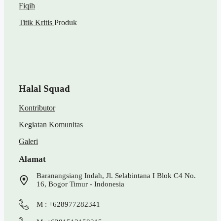
Fiqih
Titik Kritis
Produk
Halal Squad
Kontributor
Kegiatan Komunitas
Galeri
Alamat
Baranangsiang Indah, Jl. Selabintana I Blok C4 No.
16, Bogor Timur - Indonesia
M : +628977282341