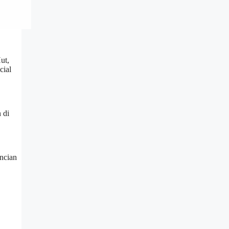
ut,
cial
 di
incian