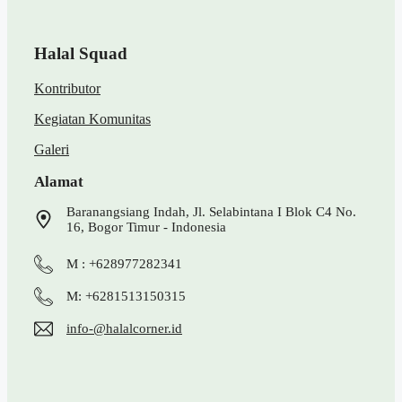
Halal Squad
Kontributor
Kegiatan Komunitas
Galeri
Alamat
Baranangsiang Indah, Jl. Selabintana I Blok C4 No.
16, Bogor Timur - Indonesia
M : +628977282341
M: +6281513150315
info-@halalcorner.id