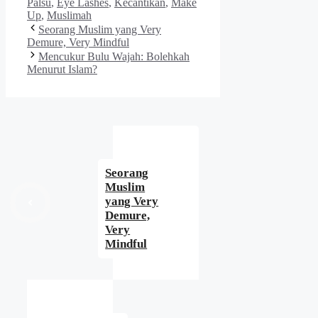
Palsu
,
Eye Lashes
,
Kecantikan
,
Make
Up
,
Muslimah
Seorang Muslim yang Very
Demure, Very Mindful
Mencukur Bulu Wajah: Bolehkah
Menurut Islam?
Seorang
Muslim
yang Very
Demure,
Very
Mindful