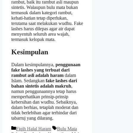
rambut, baik itu rambut asli maupun
sintetis. Walaupun bulu mata bukan
termasuk dalam kategori rambut,
kehati-hatian tetap diperlukan,
terutama saat melakukan wudhu. Fake
lashes harus dilepas agar air dapat
menyentuh seluruh area wajah,
termasuk kelopak mata.
Kesimpulan
Dalam kesimpulannya,
penggunaan
fake lashes yang terbuat dari
rambut asli adalah haram
dalam
Islam. Sedangkan
fake lashes dari
bahan sintetis adalah makruh
,
namun penggunaannya tetap harus
memperhatikan prinsip-prinsip
kebersihan dan wudhu. Sebaiknya,
dalam berhias, tetaplah moderat dan
tidak berlebihan agar terhindar dari
tabarruj yang dilarang.
Kategori
Tag
Fiqih Halal Haram
Bulu Mata