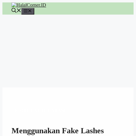
Langsung
ke
Menu
isi
FIQIH HALAL HARAM
Menggunakan Fake Lashes