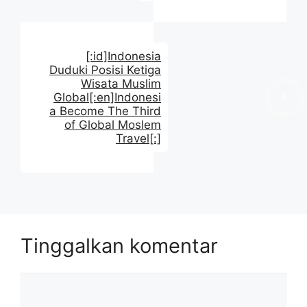
[:id]Indonesia
Duduki Posisi Ketiga
Wisata Muslim
Global[:en]Indonesi
a Become The Third
of Global Moslem
Travel[:]
Tinggalkan komentar
Komentar