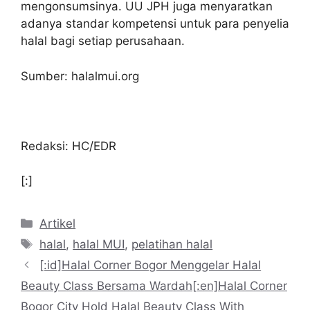
mengonsumsinya. UU JPH juga menyaratkan
adanya standar kompetensi untuk para penyelia
halal bagi setiap perusahaan.
Sumber: halalmui.org
Redaksi: HC/EDR
[:]
Kategori
Artikel
Tag
halal
,
halal MUI
,
pelatihan halal
[:id]Halal Corner Bogor Menggelar Halal
Beauty Class Bersama Wardah[:en]Halal Corner
Bogor City Hold Halal Beauty Class With