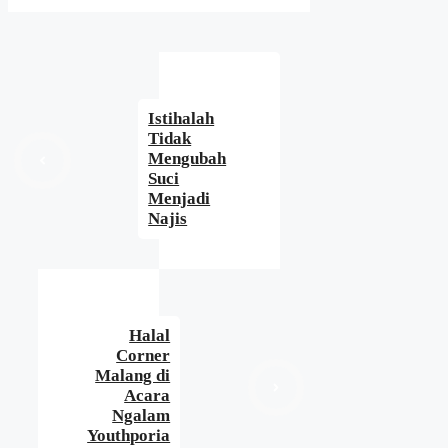
Istihalah
Tidak
Mengubah
Suci
Menjadi
Najis
Halal
Corner
Malang di
Acara
Ngalam
Youthporia