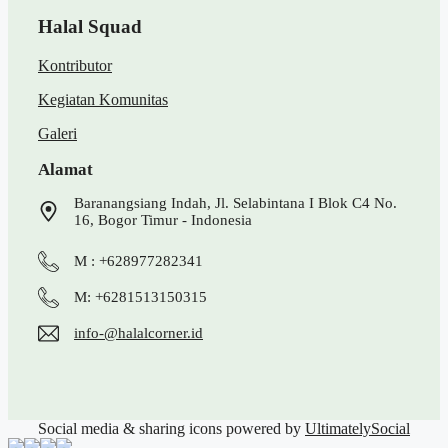
Halal Squad
Kontributor
Kegiatan Komunitas
Galeri
Alamat
Baranangsiang Indah, Jl. Selabintana I Blok C4 No.
16, Bogor Timur - Indonesia
M : +628977282341
M: +6281513150315
info-@halalcorner.id
Social media & sharing icons powered by
UltimatelySocial