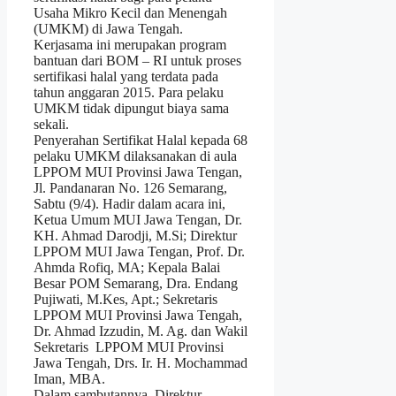
Usaha Mikro Kecil dan Menengah
(UMKM) di Jawa Tengah.
Kerjasama ini merupakan program
bantuan dari BOM – RI untuk proses
sertifikasi halal yang terdata pada
tahun anggaran 2015. Para pelaku
UMKM tidak dipungut biaya sama
sekali.
Penyerahan Sertifikat Halal kepada 68
pelaku UMKM dilaksanakan di aula
LPPOM MUI Provinsi Jawa Tengan,
Jl. Pandanaran No. 126 Semarang,
Sabtu (9/4). Hadir dalam acara ini,
Ketua Umum MUI Jawa Tengan, Dr.
KH. Ahmad Darodji, M.Si; Direktur
LPPOM MUI Jawa Tengan, Prof. Dr.
Ahmda Rofiq, MA; Kepala Balai
Besar POM Semarang, Dra. Endang
Pujiwati, M.Kes, Apt.; Sekretaris
LPPOM MUI Provinsi Jawa Tengah,
Dr. Ahmad Izzudin, M. Ag. dan Wakil
Sekretaris LPPOM MUI Provinsi
Jawa Tengah, Drs. Ir. H. Mochammad
Iman, MBA.
Dalam sambutannya, Direktur