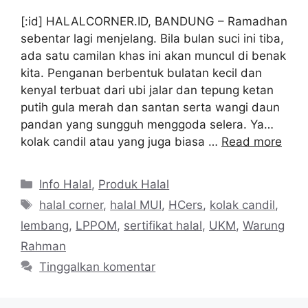
[:id] HALALCORNER.ID, BANDUNG – Ramadhan
sebentar lagi menjelang. Bila bulan suci ini tiba,
ada satu camilan khas ini akan muncul di benak
kita. Penganan berbentuk bulatan kecil dan
kenyal terbuat dari ubi jalar dan tepung ketan
putih gula merah dan santan serta wangi daun
pandan yang sungguh menggoda selera. Ya…
kolak candil atau yang juga biasa …
Read more
Kategori
Info Halal
,
Produk Halal
Tag
halal corner
,
halal MUI
,
HCers
,
kolak candil
,
lembang
,
LPPOM
,
sertifikat halal
,
UKM
,
Warung
Rahman
Tinggalkan komentar