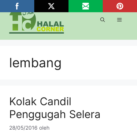
Langsung
ke
isi
Menu
lembang
Kolak Candil
Penggugah Selera
28/05/2016
oleh