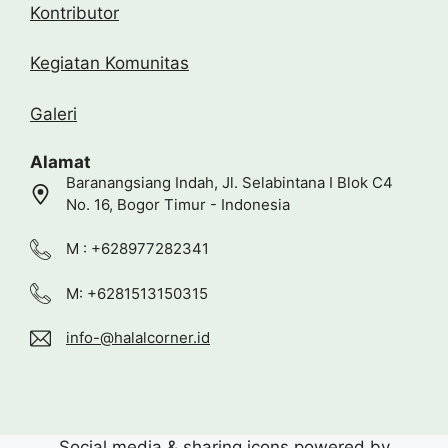
Kontributor
Kegiatan Komunitas
Galeri
Alamat
Baranangsiang Indah, Jl. Selabintana I Blok C4
No. 16, Bogor Timur - Indonesia
M : +628977282341
M: +6281513150315
info-@halalcorner.id
Social media & sharing icons powered by