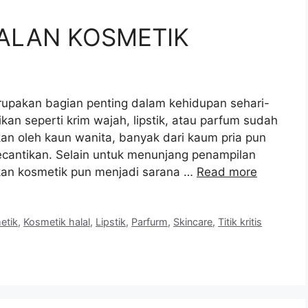
LALAN KOSMETIK
upakan bagian penting dalam kehidupan sehari-
kan seperti krim wajah, lipstik, atau parfum sudah
an oleh kaun wanita, banyak dari kaum pria pun
ecantikan. Selain untuk menunjang penampilan
akan kosmetik pun menjadi sarana …
Read more
etik
,
Kosmetik halal
,
Lipstik
,
Parfurm
,
Skincare
,
Titik kritis