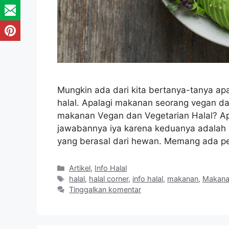
Mungkin ada dari kita bertanya-tanya ap
halal. Apalagi makanan seorang vegan dan
makanan Vegan dan Vegetarian Halal? Ap
jawabannya iya karena keduanya adalah
yang berasal dari hewan. Memang ada p
Kategori
Artikel
,
Info Halal
Tag
halal
,
halal corner
,
info halal
,
makanan
,
Makana
Tinggalkan komentar