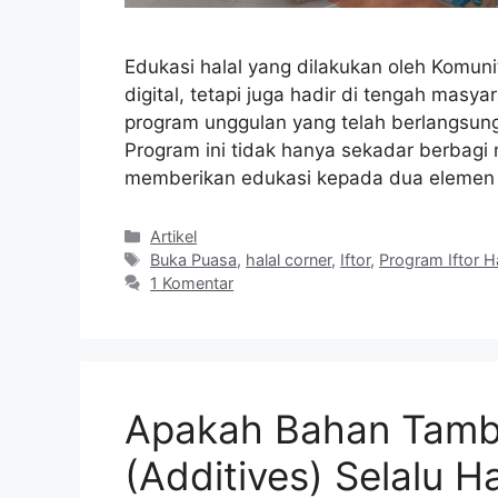
Edukasi halal yang dilakukan oleh Komuni
digital, tetapi juga hadir di tengah masy
program unggulan yang telah berlangsung 
Program ini tidak hanya sekadar berbagi
memberikan edukasi kepada dua eleme
Kategori
Artikel
Tag
Buka Puasa
,
halal corner
,
Iftor
,
Program Iftor H
1 Komentar
Apakah Bahan Tam
(Additives) Selalu Ha