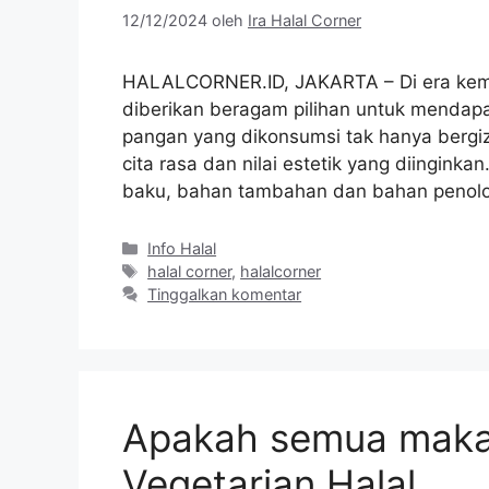
12/12/2024
oleh
Ira Halal Corner
HALALCORNER.ID, JAKARTA – Di era kem
diberikan beragam pilihan untuk mendapa
pangan yang dikonsumsi tak hanya berg
cita rasa dan nilai estetik yang diingink
baku, bahan tambahan dan bahan penolo
Kategori
Info Halal
Tag
halal corner
,
halalcorner
Tinggalkan komentar
Apakah semua maka
Vegetarian Halal