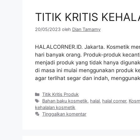
TITIK KRITIS KEHA
20/05/2023
oleh
Dian Tamamy
HALALCORNER.ID. Jakarta. Kosmetik mer
hari banyak orang. Produk-produk kecanti
menjadi produk yang tidak hanya digunak
di masa ini mulai menggunakan produk k
agar terlihat segar dan indah, menggun
Kategori
Titik Kritis Produk
Tag
Bahan baku kosmetik
,
halal
,
halal corner
,
Kosm
kehalalan kosmetik
Tinggalkan komentar