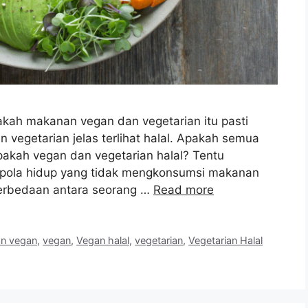
akah makanan vegan dan vegetarian itu pasti
 vegetarian jelas terlihat halal. Apakah semua
akah vegan dan vegetarian halal? Tentu
 pola hidup yang tidak mengkonsumsi makanan
erbedaan antara seorang …
Read more
n vegan
,
vegan
,
Vegan halal
,
vegetarian
,
Vegetarian Halal