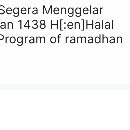
r Segera Menggelar
n 1438 H[:en]Halal
 Program of ramadhan