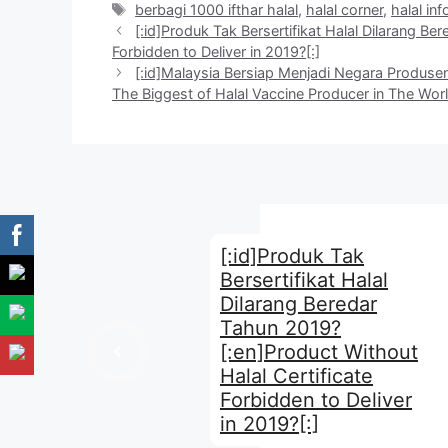
Tag
berbagi 1000 ifthar halal
,
halal corner
,
halal inf
[:id]Produk Tak Bersertifikat Halal Dilarang Be
Forbidden to Deliver in 2019?[:]
[:id]Malaysia Bersiap Menjadi Negara Produsen
The Biggest of Halal Vaccine Producer in The Worl
[:id]Produk Tak
Bersertifikat Halal
Dilarang Beredar
Tahun 2019?
[:en]Product Without
Halal Certificate
Forbidden to Deliver
in 2019?[:]