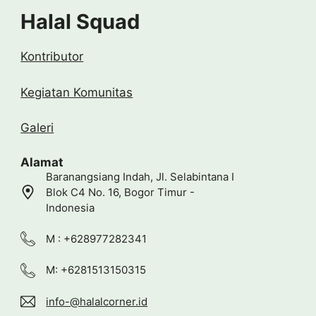
Halal Squad
Kontributor
Kegiatan Komunitas
Galeri
Alamat
Baranangsiang Indah, Jl. Selabintana I
Blok C4 No. 16, Bogor Timur -
Indonesia
M : +628977282341
M: +6281513150315
info-@halalcorner.id