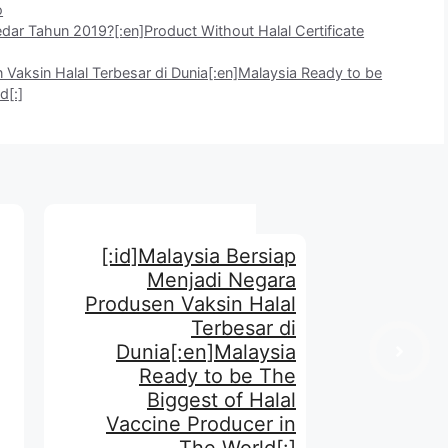
o
redar Tahun 2019?[:en]Product Without Halal Certificate
 Vaksin Halal Terbesar di Dunia[:en]Malaysia Ready to be
d[:]
[:id]Malaysia Bersiap
Menjadi Negara
Produsen Vaksin Halal
Terbesar di
Dunia[:en]Malaysia
Ready to be The
Biggest of Halal
Vaccine Producer in
The World[:]