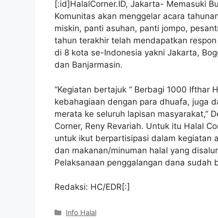
[:id]HalalCorner.ID, Jakarta- Memasuki B
Komunitas akan menggelar acara tahunan 
miskin, panti asuhan, panti jompo, pesan
tahun terakhir telah mendapatkan respon 
di 8 kota se-Indonesia yakni Jakarta, Bo
dan Banjarmasin.
“Kegiatan bertajuk “ Berbagi 1000 Ifthar H
kebahagiaan dengan para dhuafa, juga da
merata ke seluruh lapisan masyarakat,” D
Corner, Reny Revariah. Untuk itu Halal 
untuk ikut berpartisipasi dalam kegiatan 
dan makanan/minuman halal yang disalurk
Pelaksanaan penggalangan dana sudah be
Redaksi: HC/EDR[:]
Kategori
Info Halal