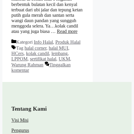
berbentuk bulatan kecil dan kenyal
terbuat dari ubi jalar dan tepung ketan
putih gula merah dan santan serta
wangi daun pandan yang sungguh
menggoda selera. Ya…kolak candil
atau yang juga biasa …
Read more
Kategori
Info Halal
,
Produk Halal
Tag
halal corner
,
halal MUI
,
HCers
,
kolak candil
,
lembang
,
LPPOM
,
sertifikat halal
,
UKM
,
Warung Rahman
Tinggalkan
komentar
Tentang Kami
Visi Misi
Pengurus