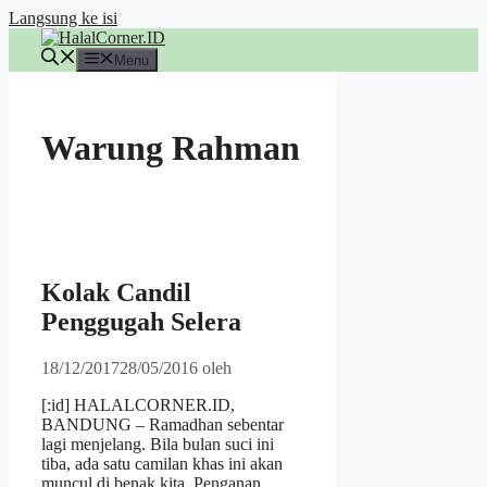
Langsung ke isi
Menu
Warung Rahman
Kolak Candil
Penggugah Selera
18/12/2017
28/05/2016
oleh
[:id] HALALCORNER.ID,
BANDUNG – Ramadhan sebentar
lagi menjelang. Bila bulan suci ini
tiba, ada satu camilan khas ini akan
muncul di benak kita. Penganan