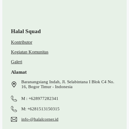
Halal Squad
Kontributor
Kegiatan Komunitas
Galeri
Alamat
Baranangsiang Indah, Jl. Selabintana I Blok C4 No.
16, Bogor Timur - Indonesia
M : +628977282341
M: +6281513150315
info-@halalcorner.id