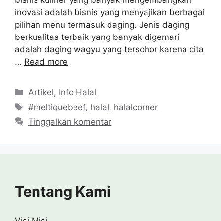
inovasi adalah bisnis yang menyajikan berbagai
pilihan menu termasuk daging. Jenis daging
berkualitas terbaik yang banyak digemari
adalah daging wagyu yang tersohor karena cita
…
Read more
Kategori
Artikel
,
Info Halal
Tag
#meltiquebeef
,
halal
,
halalcorner
Tinggalkan komentar
Tentang Kami
Visi Misi