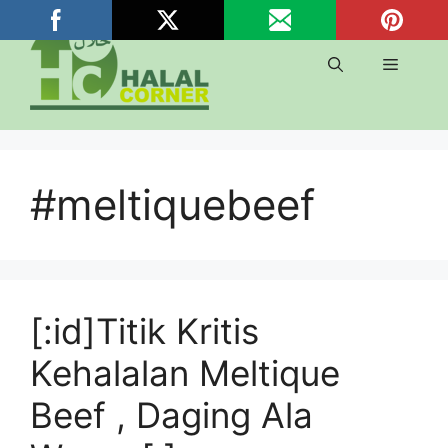
Langsung
ke
isi
Menu
#meltiquebeef
[:id]Titik Kritis
Kehalalan Meltique
Beef , Daging Ala