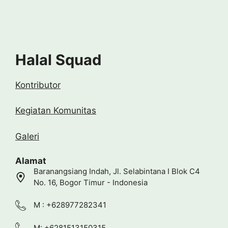
Halal Squad
Kontributor
Kegiatan Komunitas
Galeri
Alamat
Baranangsiang Indah, Jl. Selabintana I Blok C4
No. 16, Bogor Timur - Indonesia
M : +628977282341
M: +6281513150315