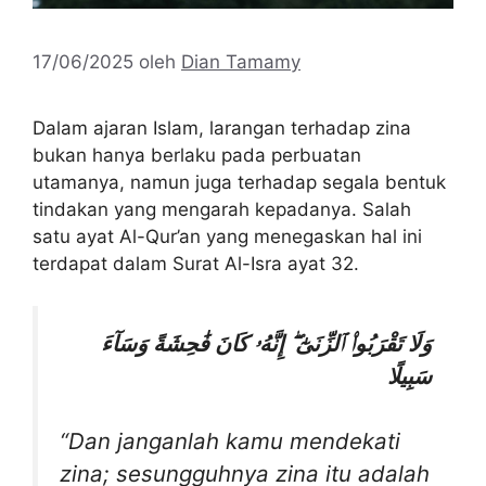
17/06/2025
oleh
Dian Tamamy
Dalam ajaran Islam, larangan terhadap zina
bukan hanya berlaku pada perbuatan
utamanya, namun juga terhadap segala bentuk
tindakan yang mengarah kepadanya. Salah
satu ayat Al-Qur’an yang menegaskan hal ini
terdapat dalam Surat Al-Isra ayat 32.
وَلَا تَقْرَبُوا۟ ٱلزِّنَىٰٓ ۖ إِنَّهُۥ كَانَ فَٰحِشَةً وَسَآءَ
سَبِيلًا
“Dan janganlah kamu mendekati
zina; sesungguhnya zina itu adalah