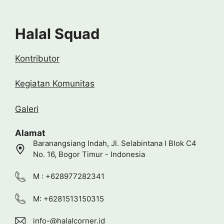
Halal Squad
Kontributor
Kegiatan Komunitas
Galeri
Alamat
Baranangsiang Indah, Jl. Selabintana I Blok C4
No. 16, Bogor Timur - Indonesia
M : +628977282341
M: +6281513150315
info-@halalcorner.id