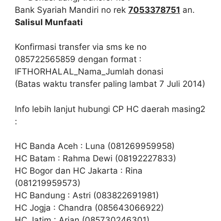
Bank Syariah Mandiri no rek
7053378751
an.
Salisul Munfaati
Konfirmasi transfer via sms ke no
085722565859 dengan format :
IFTHORHALAL_Nama_Jumlah donasi
(Batas waktu transfer paling lambat 7 Juli 2014)
Info lebih lanjut hubungi CP HC daerah masing2
:
HC Banda Aceh : Luna (081269959958)
HC Batam : Rahma Dewi (08192227833)
HC Bogor dan HC Jakarta : Rina
(081219959573)
HC Bandung : Astri (083822691981)
HC Jogja : Chandra (085643066922)
HC Jatim : Arian (085730246301)