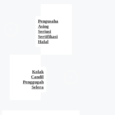
Pengusaha
Asing
Seriusi
Sertifikasi
Halal
Kolak
Candil
Penggugah
Selera