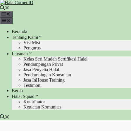
Langsung
ke
isi
Menu
Menu
Beranda
Tentang Kami
Visi Misi
Pengurus
Layanan
Kelas Seri Mudah Sertifikasi Halal
Pendampingan Privat
Jasa Penyelia Halal
Pendampingan Konsultan
Jasa InHouse Training
Testimoni
Berita
Halal Squad
Kontributor
Kegiatan Komunitas