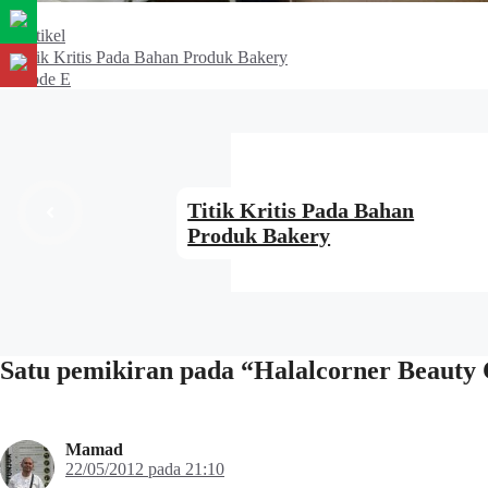
Kategori
Artikel
Titik Kritis Pada Bahan Produk Bakery
Kode E
Titik Kritis Pada Bahan
Produk Bakery
Satu pemikiran pada “Halalcorner Beauty
Mamad
22/05/2012 pada 21:10