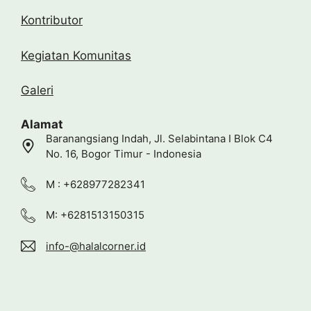
Kontributor
Kegiatan Komunitas
Galeri
Alamat
Baranangsiang Indah, Jl. Selabintana I Blok C4
No. 16, Bogor Timur - Indonesia
M : +628977282341
M: +6281513150315
info-@halalcorner.id