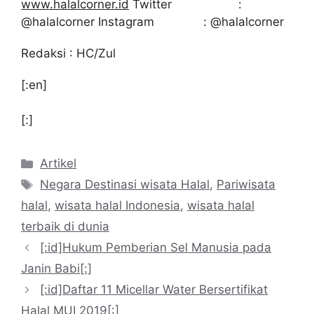
www.halalcorner.id
Twitter :
@halalcorner Instagram : @halalcorner
Redaksi : HC/Zul
[:en]
[:]
Kategori
Artikel
Tag
Negara Destinasi wisata Halal
,
Pariwisata
halal
,
wisata halal Indonesia
,
wisata halal
terbaik di dunia
[:id]Hukum Pemberian Sel Manusia pada
Janin Babi[:]
[:id]Daftar 11 Micellar Water Bersertifikat
Halal MUI 2019[:]