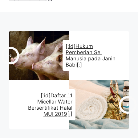
[:id]Hukum
Pemberian Sel
Manusia pada Janin
Babi[:]
[:id]Daftar 11
Micellar Water
Bersertifikat Halal
MUI 2019[:]