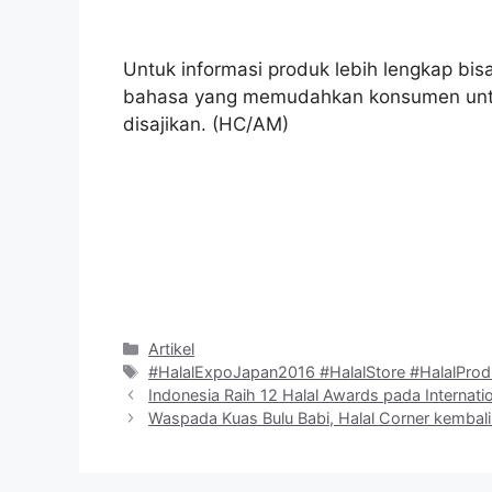
Untuk informasi produk lebih lengkap bis
bahasa yang memudahkan konsumen unt
disajikan. (HC/AM)
Kategori
Artikel
Tag
#HalalExpoJapan2016 #HalalStore #HalalProd
Indonesia Raih 12 Halal Awards pada Internati
Waspada Kuas Bulu Babi, Halal Corner kembali